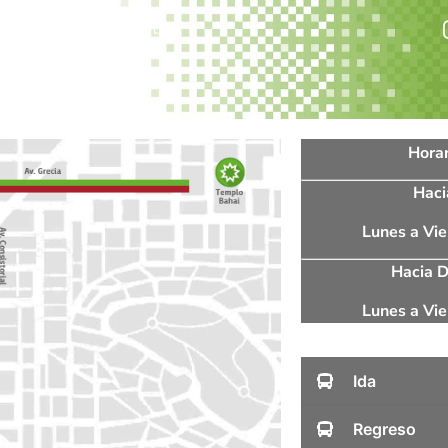
s
Trabaja con nosotros
Horar
Haci
Lunes a Vie
Hacia D
Lunes a Vie
Ida
Regreso